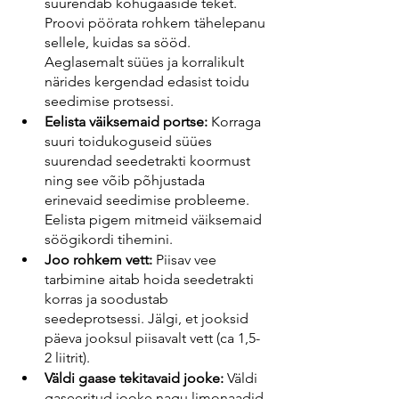
suurendab kõhugaaside teket. 
Proovi pöörata rohkem tähelepanu 
sellele, kuidas sa sööd. 
Aeglasemalt süües ja korralikult 
närides kergendad edasist toidu 
seedimise protsessi.
Eelista väiksemaid portse:
 Korraga 
suuri toidukoguseid süües 
suurendad seedetrakti koormust 
ning see võib põhjustada 
erinevaid seedimise probleeme. 
Eelista pigem mitmeid väiksemaid 
söögikordi tihemini.
Joo rohkem vett:
 Piisav vee 
tarbimine aitab hoida seedetrakti 
korras ja soodustab 
seedeprotsessi. Jälgi, et jooksid 
päeva jooksul piisavalt vett (ca 1,5-
2 liitrit).
Väldi gaase tekitavaid jooke:
 Väldi 
gaseeritud jooke nagu limonaadid 