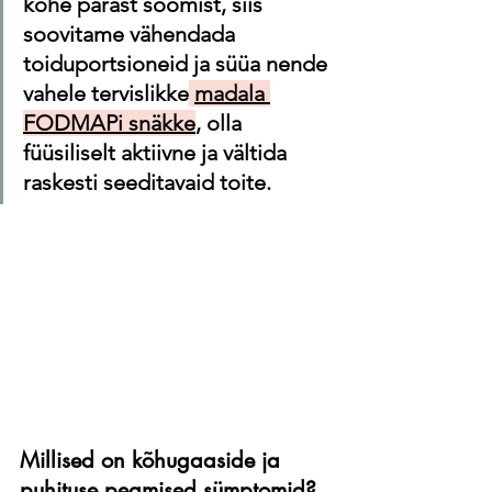
kohe pärast söömist, siis 
soovitame vähendada 
toiduportsioneid ja süüa nende 
vahele tervislikke
madala 
FODMAPi snäkke
, olla 
füüsiliselt aktiivne ja vältida 
raskesti seeditavaid toite.
Millised on kõhugaaside ja 
puhituse peamised sümptomid?