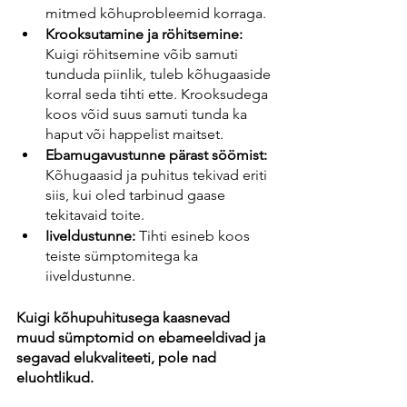
mitmed kõhuprobleemid korraga.
Krooksutamine ja röhitsemine: 
Kuigi röhitsemine võib samuti 
tunduda piinlik, tuleb kõhugaaside 
korral seda tihti ette. Krooksudega 
koos võid suus samuti tunda ka 
haput või happelist maitset.
Ebamugavustunne pärast söömist:
Kõhugaasid ja puhitus tekivad eriti 
siis, kui oled tarbinud gaase 
tekitavaid toite.
Iiveldustunne:
 Tihti esineb koos 
teiste sümptomitega ka 
iiveldustunne.
Kuigi kõhupuhitusega kaasnevad 
muud sümptomid on ebameeldivad ja 
segavad elukvaliteeti, pole nad 
eluohtlikud.