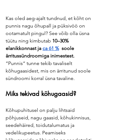
Kas oled aeg-ajalt tundnud, et kõht on 
punnis nagu õhupall ja püksivöö on 
ootamatult pingul? See võib olla üsna 
tüütu ning kimbutab 
10–30% 
elanikkonnast ja 
ca 61 %
  soole 
ärritussündroomiga inimestest. 
“Punnis“ tunne tekib tavaliselt 
kõhugaasidest, mis on ärritunud soole 
sündroomi korral üsna tavaline. 
Miks tekivad kõhugaasid?
Kõhupuhitusel on palju lihtsaid 
põhjuseid, nagu gaasid, kõhukinnisus, 
seedehäired, toidutalumatus ja 
vedelikupeetus. Peamiseks 