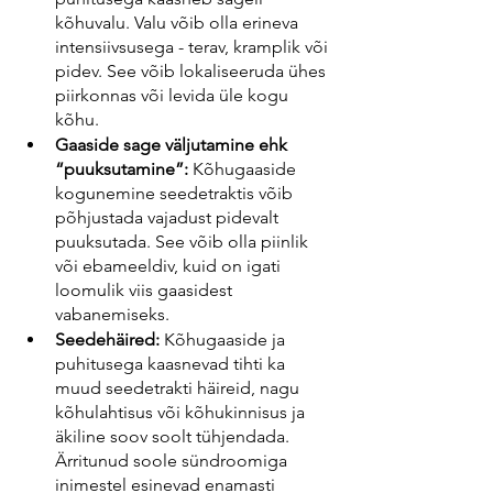
kõhuvalu. Valu võib olla erineva 
intensiivsusega - terav, kramplik või 
pidev. See võib lokaliseeruda ühes 
piirkonnas või levida üle kogu 
kõhu.
Gaaside sage väljutamine ehk 
“puuksutamine”:
 Kõhugaaside 
kogunemine seedetraktis võib 
põhjustada vajadust pidevalt 
puuksutada. See võib olla piinlik 
või ebameeldiv, kuid on igati 
loomulik viis gaasidest 
vabanemiseks.
Seedehäired:
 Kõhugaaside ja 
puhitusega kaasnevad tihti ka 
muud seedetrakti häireid, nagu 
kõhulahtisus või kõhukinnisus ja 
äkiline soov soolt tühjendada. 
Ärritunud soole sündroomiga 
inimestel esinevad enamasti 