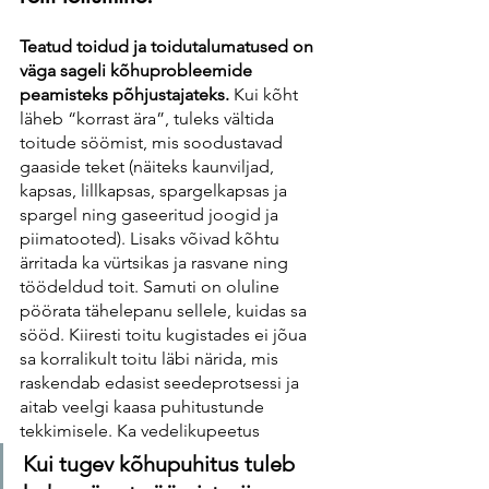
Teatud toidud ja toidutalumatused on 
väga sageli kõhuprobleemide 
peamisteks põhjustajateks.
 Kui kõht 
läheb “korrast ära”, tuleks vältida 
toitude söömist, mis soodustavad 
gaaside teket (näiteks kaunviljad, 
kapsas, lillkapsas, spargelkapsas ja 
spargel ning gaseeritud joogid ja 
piimatooted). Lisaks võivad kõhtu 
ärritada ka vürtsikas ja rasvane ning 
töödeldud toit. Samuti on oluline 
pöörata tähelepanu sellele, kuidas sa 
sööd. Kiiresti toitu kugistades ei jõua 
sa korralikult toitu läbi närida, mis 
raskendab edasist seedeprotsessi ja 
aitab veelgi kaasa puhitustunde 
tekkimisele. Ka vedelikupeetus 
Kui tugev kõhupuhitus tuleb 