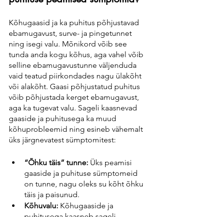
Kõhugaasid ja ka puhitus põhjustavad 
ebamugavust, surve- ja pingetunnet 
ning isegi valu. Mõnikord võib see 
tunda anda kogu kõhus, aga vahel võib 
selline ebamugavustunne väljenduda 
vaid teatud piirkondades nagu ülakõht 
või alakõht. Gaasi põhjustatud puhitus 
võib põhjustada kerget ebamugavust, 
aga ka tugevat valu. Sageli kaasnevad 
gaaside ja puhitusega ka muud 
kõhuprobleemid ning esineb vähemalt 
üks järgnevatest sümptomitest:
“Õhku täis” tunne: 
Üks peamisi 
gaaside ja puhituse sümptomeid 
on tunne, nagu oleks su kõht õhku 
täis ja paisunud.
Kõhuvalu:
 Kõhugaaside ja 
puhitusega kaasneb sageli 