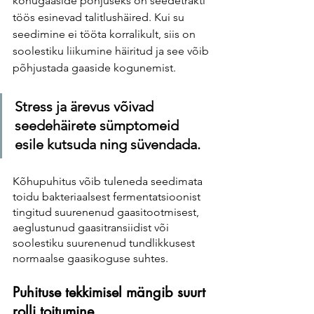
kõhugaaside põhjuseks on seedetrakti 
töös esinevad talitlushäired. Kui su 
seedimine ei tööta korralikult, siis on 
soolestiku liikumine häiritud ja see võib 
põhjustada gaaside kogunemist. 
Stress ja ärevus võivad 
seedehäirete sümptomeid 
esile kutsuda ning süvendada. 
Kõhupuhitus võib tuleneda seedimata 
toidu bakteriaalsest fermentatsioonist 
tingitud suurenenud gaasitootmisest, 
aeglustunud gaasitransiidist või 
soolestiku suurenenud tundlikkusest 
normaalse gaasikoguse suhtes.
Puhituse tekkimisel mängib suurt 
rolli toitumine. 