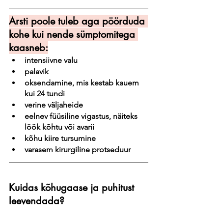
Arsti poole tuleb aga pöörduda 
kohe kui nende sümptomitega 
kaasneb:
intensiivne valu
palavik
oksendamine, mis kestab kauem 
kui 24 tundi
verine väljaheide
eelnev füüsiline vigastus, näiteks 
löök kõhtu või avarii
kõhu kiire tursumine
varasem kirurgiline protseduur
Kuidas kõhugaase ja puhitust 
leevendada?