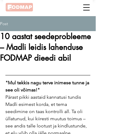
Post
10 aastat seedeprobleeme
– Madli leidis lahenduse
FODMAP dieedi abil
"Mul tekkis nagu terve inimese tunne ja 
see oli võimas!"
Pärast pikki aastaid kannatusi tundis 
Madli esimest korda, et tema 
seedimine on taas kontrolli all. Ta oli 
üllatunud, kui kiiresti muutus toimus – 
see andis talle lootust ja kindlustunde, 
et elu võib olla jälle normaalne.