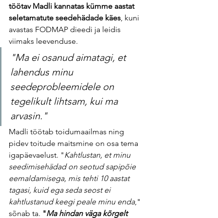
töötav Madli kannatas kümme aastat 
seletamatute seedehädade käes
, kuni 
avastas FODMAP dieedi ja leidis 
viimaks leevenduse.
"Ma ei osanud aimatagi, et 
lahendus minu 
seedeprobleemidele on 
tegelikult lihtsam, kui ma 
arvasin."
Madli töötab toidumaailmas ning 
pidev toitude maitsmine on osa tema 
igapäevaelust. "
Kahtlustan, et minu 
seedimisehädad on seotud sapipõie 
eemaldamisega, mis tehti 10 aastat 
tagasi, kuid ega seda seost ei 
kahtlustanud keegi peale minu enda
," 
sõnab ta. 
"
Ma hindan väga kõrgelt 