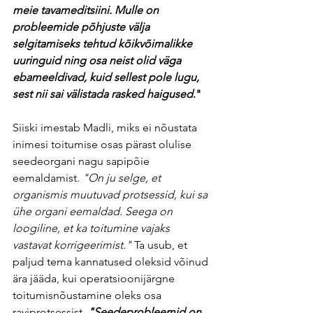
meie tavameditsiini. Mulle on 
probleemide põhjuste välja 
selgitamiseks tehtud kõikvõimalikke 
uuringuid ning osa neist olid väga 
ebameeldivad, kuid sellest pole lugu, 
sest nii sai välistada rasked haigused
."
Siiski imestab Madli, miks ei nõustata 
inimesi toitumise osas pärast olulise 
seedeorgani nagu sapipõie 
eemaldamist.
"On ju selge, et 
organismis muutuvad protsessid, kui sa 
ühe organi eemaldad. Seega on 
loogiline, et ka toitumine vajaks 
vastavat korrigeerimist."
 Ta usub, et 
paljud tema kannatused oleksid võinud 
ära jääda, kui operatsioonijärgne 
toitumisnõustamine oleks osa 
raviprotsessist. 
"Seedeprobleemid on 