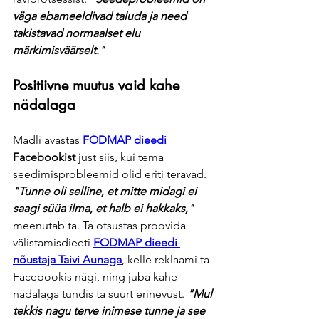
väga ebameeldivad taluda ja need 
takistavad normaalset elu 
märkimisväärselt."
Positiivne muutus vaid kahe 
nädalaga
Madli avastas 
FODMAP dieedi
Facebookist
 just siis, kui tema 
seedimisprobleemid olid eriti teravad. 
"Tunne oli selline, et mitte midagi ei 
saagi süüa ilma, et halb ei hakkaks,"
meenutab ta. Ta otsustas proovida 
välistamisdieeti 
FODMAP dieedi 
nõustaja Taivi Aunaga
, kelle reklaami ta 
Facebookis nägi, ning juba kahe 
nädalaga tundis ta suurt erinevust. 
"Mul 
tekkis nagu terve inimese tunne ja see 