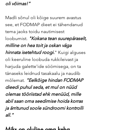
oli võimas!"
Madli sõnul oli kõige suurem avastus 
see, et FODMAP dieet ei tähendanud 
tema jaoks toidu nautimisest 
loobumist. 
"Kokana tean suurepäraselt, 
milline on hea toit ja oskan väga 
hinnata isetehtud roogi.
" Kuigi alguses 
oli keeruline loobuda rukkileivast ja 
harjuda galette'ide söömisega, on ta 
tänaseks leidnud tasakaalu ja naudib 
mõlemat. 
"Eelkõige hindan FODMAP 
dieedi puhul seda, et mul on nüüd 
olemas tööriistad ehk menüüd, mille 
abil saan oma seedimise hoida korras 
ja ärritunud soole sündroomi kontrolli 
all."
Miks on oluline oma keha 