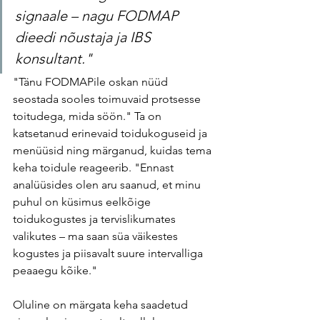
signaale – nagu FODMAP 
dieedi nõustaja ja IBS 
konsultant."
"Tänu FODMAPile oskan nüüd 
seostada sooles toimuvaid protsesse 
toitudega, mida söön." Ta on 
katsetanud erinevaid toidukoguseid ja 
menüüsid ning märganud, kuidas tema 
keha toidule reageerib. "Ennast 
analüüsides olen aru saanud, et minu 
puhul on küsimus eelkõige 
toidukogustes ja tervislikumates 
valikutes – ma saan süa väikestes 
kogustes ja piisavalt suure intervalliga 
peaaegu kõike."
Oluline on märgata keha saadetud 