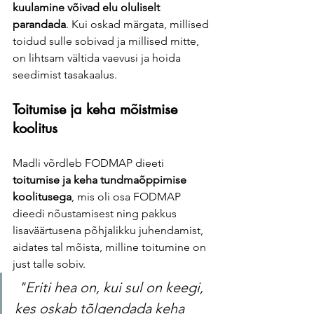
kuulamine võivad elu oluliselt 
parandada
. Kui oskad märgata, millised 
toidud sulle sobivad ja millised mitte, 
on lihtsam vältida vaevusi ja hoida 
seedimist tasakaalus.
Toitumise ja keha mõistmise 
koolitus
Madli võrdleb FODMAP dieeti 
toitumise ja keha tundmaõppimise 
koolitusega
, mis oli osa FODMAP 
dieedi nõustamisest ning pakkus 
lisaväärtusena põhjalikku juhendamist, 
aidates tal mõista, milline toitumine on 
just talle sobiv. 
"Eriti hea on, kui sul on keegi, 
kes oskab tõlgendada keha 