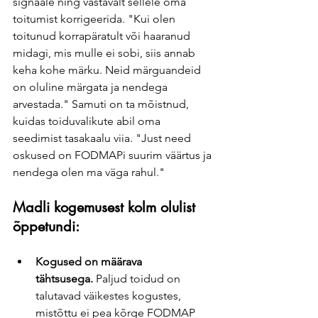
signaale ning vastavalt sellele oma 
toitumist korrigeerida. "Kui olen 
toitunud korrapäratult või haaranud 
midagi, mis mulle ei sobi, siis annab 
keha kohe märku. Neid märguandeid 
on oluline märgata ja nendega 
arvestada." Samuti on ta mõistnud, 
kuidas toiduvalikute abil oma 
seedimist tasakaalu viia. "Just need 
oskused on FODMAPi suurim väärtus ja 
nendega olen ma väga rahul."
Madli kogemusest kolm olulist 
õppetundi:
Kogused on määrava 
tähtsusega.
 Paljud toidud on 
talutavad väikestes kogustes, 
mistõttu ei pea kõrge FODMAP 