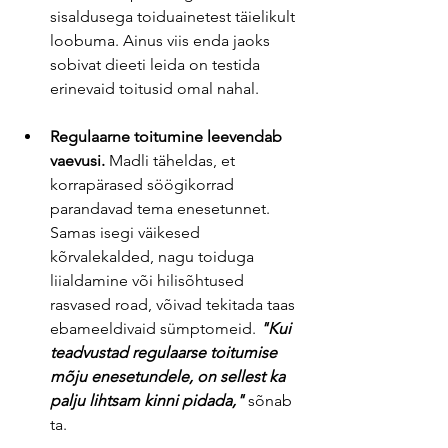
sisaldusega toiduainetest täielikult 
loobuma. Ainus viis enda jaoks 
sobivat dieeti leida on testida 
erinevaid toitusid omal nahal.
Regulaarne toitumine leevendab 
vaevusi.
 Madli täheldas, et 
korrapärased söögikorrad 
parandavad tema enesetunnet. 
Samas isegi väikesed 
kõrvalekalded, nagu toiduga 
liialdamine või hilisõhtused 
rasvased road, võivad tekitada taas 
ebameeldivaid sümptomeid. 
"Kui 
teadvustad regulaarse toitumise 
mõju enesetundele, on sellest ka 
palju lihtsam kinni pidada,"
 sõnab 
ta.