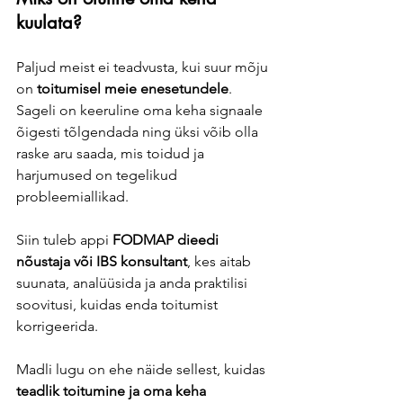
kuulata?
Paljud meist ei teadvusta, kui suur mõju 
on 
toitumisel meie enesetundele
. 
Sageli on keeruline oma keha signaale 
õigesti tõlgendada ning üksi võib olla 
raske aru saada, mis toidud ja 
harjumused on tegelikud 
probleemiallikad.
Siin tuleb appi 
FODMAP dieedi 
nõustaja või IBS konsultant
, kes aitab 
suunata, analüüsida ja anda praktilisi 
soovitusi, kuidas enda toitumist 
korrigeerida.
Madli lugu on ehe näide sellest, kuidas 
teadlik toitumine ja oma keha 