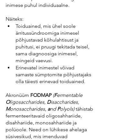
inimese puhul individuaalne. 
Näiteks:
Toiduained, mis ühel soole 
ärritussündroomiga inimesel 
põhjustavad kõhulahtisust ja 
puhitusi, ei pruugi tekitada teisel, 
sama diagnoosiga inimesel, 
mingeid vaevusi.
Erinevatel inimestel võivad 
sarnaste sümptomite põhjustajaks 
olla täiesti erinevad toiduained.
Akronüüm 
FODMAP 
(
F
ermentable 
O
ligosaccharides, 
D
isaccharides, 
M
onosaccharides, 
a
nd 
P
olyols)
 tähistab 
fermenteeritavaid oligosahhariide, 
disahhariide, monosahhariide ja 
polüoole. Need on lühikese ahelaga 
süsivesikud, mis imenduvad 