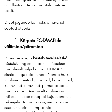
(kindlasti mitte ka toidutalumatuse 
testi). 
Dieet jaguneb kolmeks omavahel 
seotud etapiks:
	1. Kõrgete FODMAPide 
vältimine/piiramine
Piiramise etapp 
kestab tavaliselt 4-6 
nädalat 
ning selle jooksul jäetakse 
toidulaualt välja kõrge FODMAP 
sisaldusega toiduained. Nende hulka 
kuuluvad teatud puuviljad, köögiviljad, 
kaunviljad, teraviljad, piimatooted ja 
magusained. Äärmiselt oluline on 
mõista , et see etapp ei kujuta endast 
pikaajalist toitumiskava, vaid aitab aru 
saada kas sinu sümptomid 