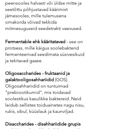
peensooles halvasti või üldse mitte ja 
seetõttu põhjustavad käärimist 
jämesooles, mille tulemusena 
omakorda võivad tekkida 
mitmesuguseid seedetrakti vaevused.
Fermentable ehk kääritatavad
 - see on 
protsess, mille käigus soolebakterid 
fermenteerivad seedimata süsivesikuid 
ja tekitavad gaase. 
Oligosaccharides - fruktaanid ja 
galaktooligosahhariidid
 (GOS). 
Oligosahhariidid on tuntuimad 
"prebiootikumid", mis toidavad 
soolestikus kasulikke baktereid. Neid 
leidub sellistes toiduainetes nagu nisu, 
rukis, sibul, küüslauk ja kaunviljad.
Disaccharides - disahhariidide grupis