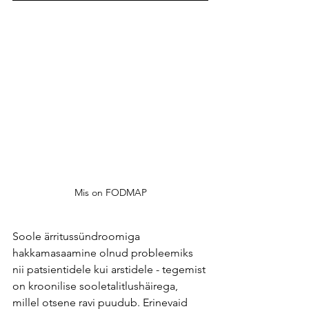
Mis on FODMAP
Soole ärritussündroomiga 
hakkamasaamine olnud probleemiks 
nii patsientidele kui arstidele - tegemist 
on kroonilise sooletalitlushäirega, 
millel otsene ravi puudub. Erinevaid 