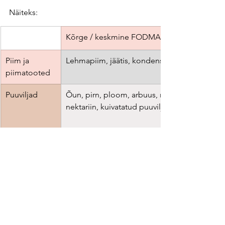
Näiteks:
​Kõrge / keskmine FODMAP sisaldus
Piim ja 
Lehmapiim, jäätis, kondenspiim
piimatooted
Puuviljad
Õun, pirn, ploom, arbuus, mango, virsik, 
nektariin, kuivatatud puuviljad
Kellele sobib FODMAP dieet?
FODMAP dieet on mõeldud eelkõige 
inimestele, kes kannatavad soole 
ärritussündroomi käes. Tänapäeval 