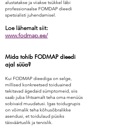
alustatakse ja viiakse tsükkel läbi 
professionaalse FOMDAP dieedi 
spetsialisti juhendamisel. 
Loe lähemalt siit:
www.fodmap.ee/
Mida tohib FODMAP dieedi 
ajal süüa?
Kui FODMAP dieediga on selge, 
millised konkreetsed toiduained 
tekitavad ägedaid sümptomeid, siis 
saab juba lihtsamalt teha oma menüüs 
sobivaid muudatusi. Igas toidugrupis 
on võimalik teha kõhusõbralikke 
asendusi, et toidulaud püsiks 
täisväärtuslik ja tervislik. 