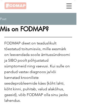
Post
Mis on FODMAP?
FODMAP dieet on teaduslikult 
tõestatud toitumisviis, mille eesmärk 
on leevendada soole ärritussündroomi 
ja SIBO poolt põhjustatud 
sümptomeid ning vaevusi. Kui sulle on 
pandud vastav diagnoos ja/või 
kannatad krooniliste 
seedeprobleemide käes (kõht lahti, 
kõht kinni, puhitab, valud alakõhus, 
gaasid), võib FODMAP olla sinu jaoks 
lahendus.