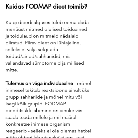
Kuidas FODMAP dieet toimib?
Kuigi dieedi alguses tuleb eemaldada 
menüüst mitmed olulised toiduained 
ja toidulaud on mitmeid nädalaid 
piiratud. Piirav dieet on lühiajaline, 
selleks et välja selgitada 
toidud/ained/sahhariidid, mis 
vallandavad sümptomeid ja millised 
mitte.
Tulemus on väga individuaalne
 - mõnel 
inimesel tekitab reaktsioone ainult üks 
grupp sahhariide ja mõnel mitu või 
isegi kõik grupid. FODMAP 
dieeditsükli läbimine on ainuke viis 
saada teada millele ja mil määral 
konkreetse inimese organism 
reageerib - selleks ei ole olemas hetkel 
mitte ühtegi laborianalüüsi ega -testi 