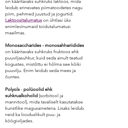
on kääritavaks suhkruks laktoos
,
 mida 
leidub erinevates piimatoodetes nagu 
piim, pehmed juustud ja jogurtid. 
Laktoositalumatus
 on ühtlasi üks 
enimlevinumaid toidutalumatusi 
maailmas.
Monosaccharides - monosahhariidides 
on kääritavaks suhkruks fruktoos ehk 
puuviljasuhkur, kuid seda ainult teatud 
kogustes, mistõttu ei hõlma see kõiki 
puuvilju. Enim leidub seda mees ja 
õuntes. 
Polyols
 - 
polüoolid ehk 
suhkrualkoholid
 (sorbitool ja 
mannitool), mida tavaliselt kasutatakse 
kunstlike magusainetena. Lisaks leidub 
neid ka looduslikult puu- ja 
köögiviljades. 