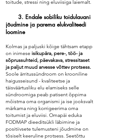
toitude, stressi ning eluviisiga laiemalt. 
	3. Endale sobiliku toidulauani 
jõudmine ja parema elukvaliteedi 
loomine 
Kolmas ja paljuski kõige tähtsam etapp 
on inimese 
isikupära, pere-, töö- ja 
sõprussuhteid, päevakava, stressitaset 
ja paljut muud arvesse võttev protsess. 
Soole ärritussündroom on krooniline 
haigusseisund - kvaliteetse ja 
täisväärtusliku elu elamiseks selle 
sündroomiga peab patisent õppima 
mõistma oma organismi ja ise jooksvalt 
märkama ning korrigeerima oma 
toitumist ja eluviisi. Omapäi eduka 
FODMAP dieeditsükli läbimine ja 
positiivsete tulemusteni jõudmine on 
tõsiselt keeruline protsess. Seetõttu 