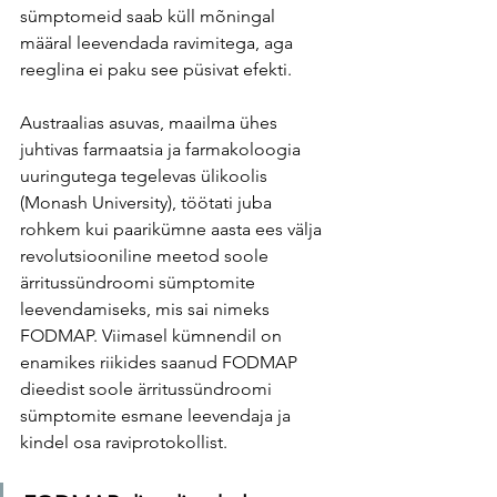
sümptomeid saab küll mõningal 
määral leevendada ravimitega, aga 
reeglina ei paku see püsivat efekti. 
Austraalias asuvas, maailma ühes 
juhtivas farmaatsia ja farmakoloogia 
uuringutega tegelevas ülikoolis 
(Monash University), töötati juba 
rohkem kui paarikümne aasta ees välja 
revolutsiooniline meetod soole 
ärritussündroomi sümptomite 
leevendamiseks, mis sai nimeks 
FODMAP. Viimasel kümnendil on 
enamikes riikides saanud FODMAP 
dieedist soole ärritussündroomi 
sümptomite esmane leevendaja ja 
kindel osa raviprotokollist.