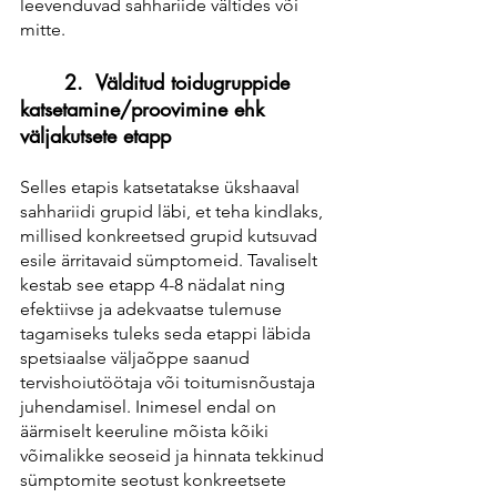
leevenduvad sahhariide vältides või 
mitte. 
	2.  Välditud toidugruppide 
katsetamine/proovimine ehk 
väljakutsete etapp
Selles etapis katsetatakse ükshaaval 
sahhariidi grupid läbi, et teha kindlaks, 
millised konkreetsed grupid kutsuvad 
esile ärritavaid sümptomeid. Tavaliselt 
kestab see etapp 4-8 nädalat ning 
efektiivse ja adekvaatse tulemuse 
tagamiseks tuleks seda etappi läbida 
spetsiaalse väljaõppe saanud 
tervishoiutöötaja või toitumisnõustaja 
juhendamisel. Inimesel endal on 
äärmiselt keeruline mõista kõiki 
võimalikke seoseid ja hinnata tekkinud 
sümptomite seotust konkreetsete 