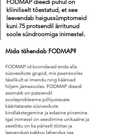
FODMAP dieedi puhul on 
kliiniliselt tõestatud, et see 
leevendab haigussümptomeid 
kuni 75 protsendil ärritunud 
soole sündroomiga inimestel.
Mida tähendab FODMAP?
FODMAP-id koondavad enda alla 
süsivesikute grupid, mis peensooles 
täielikult ei imendu ning käärivad 
hiljem jämesooles. FODMAP dieedi 
eesmärk on patsiendil 
sooleprobleeme põhjustavate 
kääritatavate süsivesikute 
kindlakstegemine ja edasine piiramine. 
Igal inimesel on seedimine unikaalne ja 
seetõttu on ka päriselt töötav ja 
leevendust pakkuv lahendus iga 