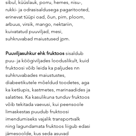
sibul, küüslauk, porru, hernes, nisu-, 
rukki- ja odrasisaldusega pagaritooted, 
erinevat tüüpi oad, õun, pirn, ploom, 
arbuus, virsik, mango, nektariin, 
kuivatatud puuviljad, mesi, 
suhkruvabad maiustused jpm.
Puuviljasuhkur ehk fruktoos
 sisaldub 
puu- ja köögiviljades looduslikult, kuid 
fruktoosi võib leida ka paljudes nn 
suhkruvabades maiustustes, 
diabeetikutele mõeldud toodetes, aga 
ka ketšupis, kastmetes, marinaadides ja 
salatites. Ka kasulikuna tunduv fruktoos 
võib tekitada vaevusi, kui peensoole 
limaskestas puudub fruktoosi 
imendumiseks vajalik transportvalk 
ning lagundamata fruktoos liigub edasi 
jämesoolde, kus seda asuvad 