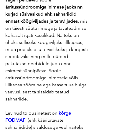
ärritussündroomiga inimese jaoks nn 
kurjad süsivesikud ehk sahhariidid 
ennast köögiviljades ja teraviljades
, mis 
on täiesti süütu ilmega ja tavateadmise 
kohaselt igati kasulikud. Näiteks on 
üheks selliseks köögiviljaks lillkapsas, 
mida peetakse ju tervislikuks ja kergesti 
seeditavaks ning mille püreed 
pakutakse beebidele juba enne 
esimest sünnipäeva. Soole 
ärritussündroomiga inimesele võib 
lillkapsa söömine aga kaasa tuua hulga 
vaevusi, sest ta sisaldab teatud 
sahhariide.
Levinud toiduainetest on 
kõrge 
FODMAPi 
(ehk kääritatavate 
sahhariidide) sisaldusega veel näiteks 