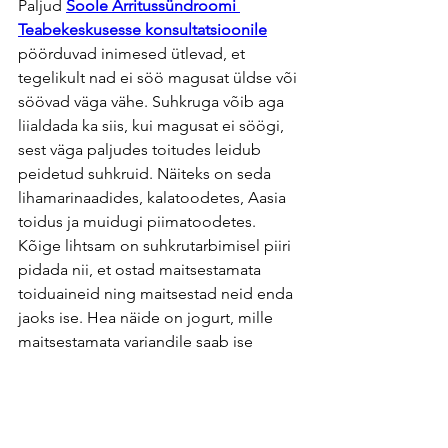
Paljud 
Soole Ärritussündroomi 
Teabekeskusesse konsultatsioonile
pöörduvad inimesed ütlevad, et 
tegelikult nad ei söö magusat üldse või 
söövad väga vähe. Suhkruga võib aga 
liialdada ka siis, kui magusat ei söögi, 
sest väga paljudes toitudes leidub 
peidetud suhkruid. Näiteks on seda 
lihamarinaadides, kalatoodetes, Aasia 
toidus ja muidugi piimatoodetes. 
Kõige lihtsam on suhkrutarbimisel piiri 
pidada nii, et ostad maitsestamata 
toiduaineid ning maitsestad neid enda 
jaoks ise. Hea näide on jogurt, mille 
maitsestamata variandile saab ise 
meelepäraste maitse marjade, 
kodumoosi või vahtrasiirupiga  juurde 
tuunida. 