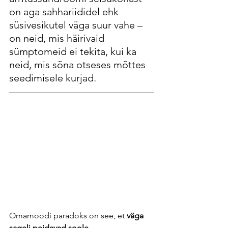
on aga sahhariididel ehk 
süsivesikutel väga suur vahe – 
on neid, mis häirivaid 
sümptomeid ei tekita, kui ka 
neid, mis sõna otseses mõttes 
seedimisele kurjad. 
Omamoodi paradoks on see, et 
väga 
sageli peidavad soole 