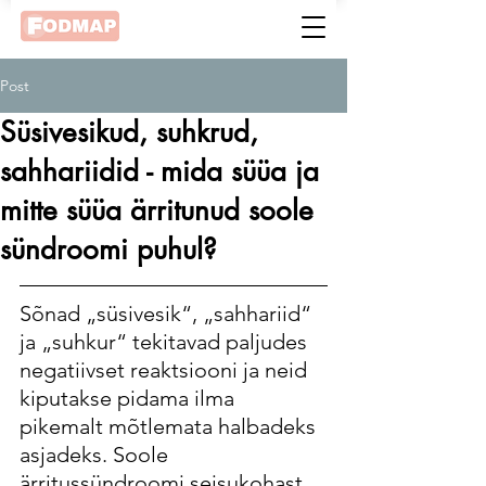
Post
Süsivesikud, suhkrud,
sahhariidid - mida süüa ja
mitte süüa ärritunud soole
sündroomi puhul?
Sõnad „süsivesik“, „sahhariid“ 
ja „suhkur“ tekitavad paljudes 
negatiivset reaktsiooni ja neid 
kiputakse pidama ilma 
pikemalt mõtlemata halbadeks 
asjadeks. Soole 
ärritussündroomi seisukohast 