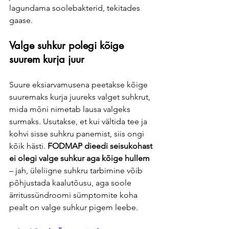
lagundama soolebakterid, tekitades 
gaase.
Valge suhkur polegi kõige 
suurem kurja juur
Suure eksiarvamusena peetakse kõige 
suuremaks kurja juureks valget suhkrut, 
mida mõni nimetab lausa valgeks 
surmaks. Usutakse, et kui vältida tee ja 
kohvi sisse suhkru panemist, siis ongi 
kõik hästi. 
FODMAP dieedi seisukohast 
ei olegi valge suhkur aga kõige hullem 
– jah, üleliigne suhkru tarbimine võib 
põhjustada kaalutõusu, aga soole 
ärritussündroomi sümptomite koha 
pealt on valge suhkur pigem leebe. 